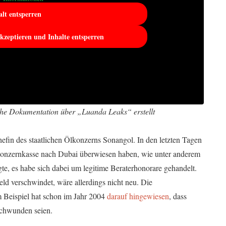
alt entsperren
akzeptieren und Inhalte entsperren
iche Dokumentation über „Luanda Leaks“ erstellt
efin des staatlichen Ölkonzerns Sonangol. In den letzten Tagen
r Konzernkasse nach Dubai überwiesen haben, wie unter anderem
gte, es habe sich dabei um legitime Beraterhonorare gehandelt.
d verschwindet, wäre allerdings nicht neu. Die
 Beispiel hat schon im Jahr 2004
darauf hingewiesen
, dass
schwunden seien.