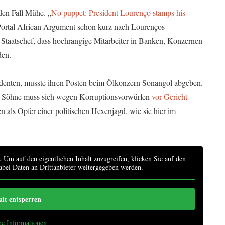
eden Fall Mühe. „
No puppet: President Lourenço stamps his
e-Portal African Argument schon kurz nach Lourenços
e Staatschef, dass hochrangige Mitarbeiter in Banken, Konzernen
den.
sidenten, musste ihren Posten beim Ölkonzern Sonangol abgeben.
er Söhne muss sich wegen Korruptionsvorwürfen
vor Gericht
en als Opfer einer politischen Hexenjagd, wie sie hier im
. Um auf den eigentlichen Inhalt zuzugreifen, klicken Sie auf den
dabei Daten an Drittanbieter weitergegeben werden.
alt entsperren
re Informationen