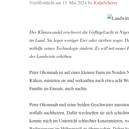
Veröffentlicht am
15. Mai 2024
by
KatjaScherer
Der Klimawandel erschwert die Geflügelzucht in Niger
im Land. Sie legen weniger Eier oder sterben sogar. D
mithilfe seiner Technologie ändern: Es will mit neuer
der Landwirte erhöhen.
Peter Okonmah ist auf einer kleinen Farm im Norden N
Küken, mästeten sie und verkauften nach etwa acht Wo
Familie im Einsatz, auch nachts.
Peter Okonmah und seine beiden Geschwister mussten 
notfalls nachheizen. Dafür wechselten sie sich schichtw
konnte mich im Unterricht schlechter konzentrieren, w
Bedingungen im Hühnerstall zu überwachen. Daher habe