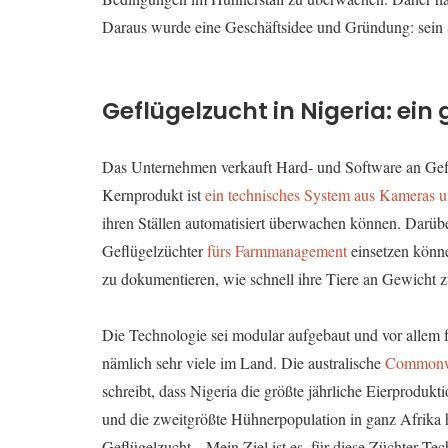
Daraus wurde eine Geschäftsidee und Gründung: sein 
Geflügelzucht in Nigeria: ein
Das Unternehmen verkauft Hard- und Software an Geflüg
Kernprodukt ist
ein technisches System aus Kameras 
ihren Ställen automatisiert überwachen können. Darüber
Geflügelzüchter
fürs Farmmanagement
einsetzen könne
zu dokumentieren, wie schnell ihre Tiere an Gewicht
Die Technologie sei modular aufgebaut und vor allem f
nämlich sehr viele im Land. Die australische
Commonwea
schreibt, dass Nigeria die größte jährliche Eierprodukt
und die zweitgrößte Hühnerpopulation in ganz Afrika 
Geflügelzucht. „Mein Ziel ist es, für diese Züchter T