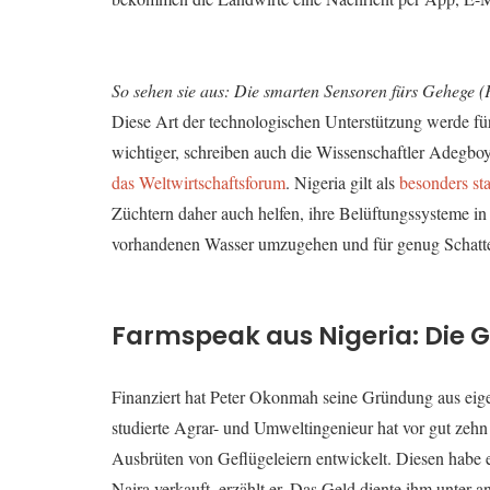
So sehen sie aus: Die smarten Sensoren fürs Gehege (
Diese Art der technologischen Unterstützung werde fü
wichtiger, schreiben auch die Wissenschaftler Adegb
das Weltwirtschaftsforum
. Nigeria gilt als
besonders st
Züchtern daher auch helfen, ihre Belüftungssysteme in 
vorhandenen Wasser umzugehen und für genug Schatte
Farmspeak aus Nigeria: Die
Finanziert hat Peter Okonmah seine Gründung aus eige
studierte Agrar- und Umweltingenieur hat vor gut zeh
Ausbrüten von Geflügeleiern entwickelt. Diesen habe 
Naira verkauft, erzählt er. Das Geld diente ihm unter 