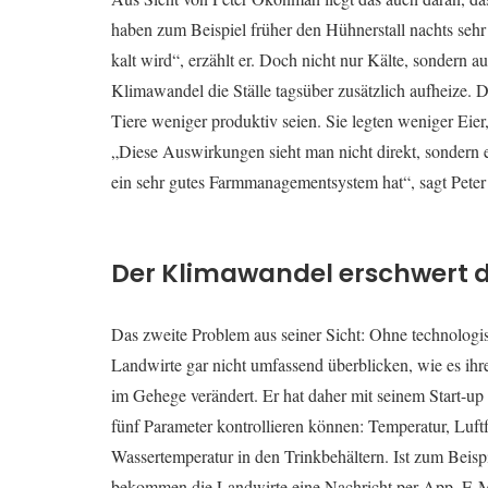
haben zum Beispiel früher den Hühnerstall nachts sehr
kalt wird“, erzählt er. Doch nicht nur Kälte, sondern au
Klimawandel die Ställe tagsüber zusätzlich aufheize. 
Tiere weniger produktiv seien. Sie legten weniger Ei
„Diese Auswirkungen sieht man nicht direkt, sondern e
ein sehr gutes Farmmanagementsystem hat“, sagt Pet
Der Klimawandel erschwert di
Das zweite Problem aus seiner Sicht: Ohne technolog
Landwirte gar nicht umfassend überblicken, wie es ih
im Gehege verändert. Er hat daher mit seinem Start-u
fünf Parameter kontrollieren können: Temperatur, Luftf
Wassertemperatur in den Trinkbehältern. Ist zum Beispi
bekommen die Landwirte eine Nachricht per App, E-M