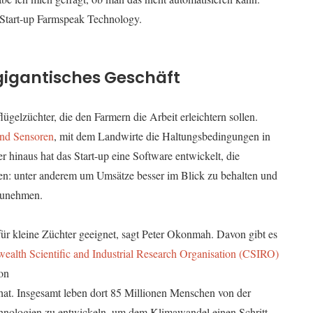
Start-up Farmspeak Technology.
 gigantisches Geschäft
elzüchter, die den Farmern die Arbeit erleichtern sollen.
und Sensoren
, mit dem Landwirte die Haltungsbedingungen in
 hinaus hat das Start-up eine Software entwickelt, die
n: unter anderem um Umsätze besser im Blick zu behalten und
 zunehmen.
ür kleine Züchter geeignet, sagt Peter Okonmah. Davon gibt es
lth Scientific and Industrial Research Organisation (CSIRO)
ion
hat. Insgesamt leben dort 85 Millionen Menschen von der
echnologien zu entwickeln, um dem Klimawandel einen Schritt