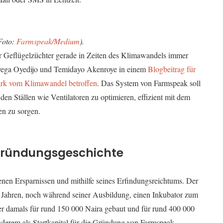
Foto:
Farmspeak/Medium
).
r Geflügelzüchter gerade in Zeiten des Klimawandels immer
oyega Oyedijo und Temidayo Akenroye in einem
Blogbeitrag für
ark vom Klimawandel betroffen
. Das System von Farmspeak soll
den Ställen wie Ventilatoren zu optimieren, effizient mit dem
n zu sorgen.
 Gründungsgeschichte
nen Ersparnissen und mithilfe seines Erfindungsreichtums. Der
n Jahren, noch während seiner Ausbildung, einen Inkubator zum
er damals für rund 150 000 Naira gebaut und für rund 400 000
anderem als Startkapital für die Gründung von Farmspeak.