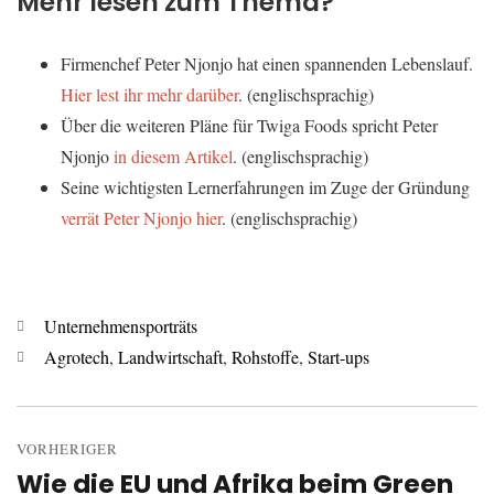
Mehr lesen zum Thema?
Firmenchef Peter Njonjo hat einen spannenden Lebenslauf.
Hier lest ihr mehr darüber
. (englischsprachig)
Über die weiteren Pläne für Twiga Foods spricht Peter
Njonjo
in diesem Artikel
. (englischsprachig)
Seine wichtigsten Lernerfahrungen im Zuge der Gründung
verrät Peter Njonjo hier
. (englischsprachig)
Kategorien
Unternehmensporträts
Schlagwörter
Agrotech
,
Landwirtschaft
,
Rohstoffe
,
Start-ups
Beitrags-
Navigation
VORHERIGER
Wie die EU und Afrika beim Green
Vorheriger