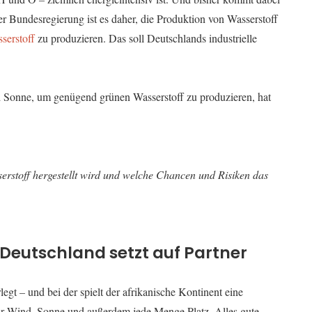
er Bundesregierung ist es daher, die Produktion von Wasserstoff
serstoff
zu produzieren. Das soll Deutschlands industrielle
d Sonne, um genügend grünen Wasserstoff zu produzieren, hat
erstoff hergestellt wird und welche Chancen und Risiken das
 Deutschland setzt auf Partner
rlegt
–
und bei der spielt der afrikanische Kontinent eine
ehr Wind, Sonne und außerdem jede Menge Platz. Alles gute