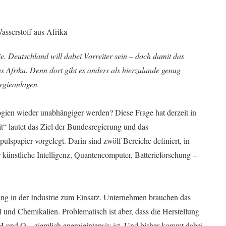
ie. Deutschland will dabei Vorreiter sein – doch damit das
s Afrika. Denn dort gibt es anders als hierzulande genug
rgieanlagen.
gien wieder unabhängiger werden? Diese Frage hat derzeit in
t“ lautet das Ziel der Bundesregierung und das
pulspapier vorgelegt. Darin sind zwölf Bereiche definiert, in
r künstliche Intelligenz, Quantencomputer, Batterieforschung
–
ng in der Industrie zum Einsatz. Unternehmen brauchen das
 und Chemikalien. Problematisch ist aber, dass die Herstellung
n H und O
–
ziemlich energieintensiv ist. Und bisher kommt dabei