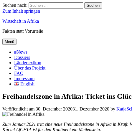
Suchen nach:
Suchen
Zum Inhalt springen
Wirtschaft in Afrika
Fakten statt Vorurteile
Menü
#News
Dossiers
Länderlexikon
Über das Projekt
FAQ
Impressum
English
Freihandelszone in Afrika: Ticket ins Glü
Veröffentlicht am
30. Dezember 2020
31. Dezember 2020
by
KatjaSc
Zum Januar 2021 tritt eine neue Freihandelszone in Afrika in Kraft.
V
Kürzel AfCFTA ist für den Kontinent ein Meilenstein.