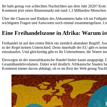
Ihr habt genug von schlechten Nachrichten aus dem Jahr 2020? Kein Pr
Kontinent jetzt einen Binnenmarkt mit rund 1,3 Milliarden Menschen
Über die Chancen und Risiken des Abkommens habe ich im Frühjahr s
wichtigsten Fragen und Antworten noch einmal zusammengefasst. Los
Eine Freihandelszone in Afrika: Warum ist
Freihandel ist auf den ersten Blick ein ziemlich abstrakter Begriff. 
in der Regel keinen Unterschied. Denn innerhalb der EU gibt es keine 
einzukaufen. Und gleichzeitig gibt es für Unternehmen, die Waren in
Deswegen ist der innerafrikanische Handel bisher kaum ausgeprägt. D
Gesamthandelsvolumen. Dabei wird deutlich: Afrikanische Staaten hand
Kontinent immer davon abhängt, ob es im Rest der Welt genug Nachfr