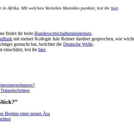
 in Afrika. Mit welchen Vorteilen Marokko punktet, lest ihr
hier
.
ne findet ihr beim
Bundeswirtschaftsministerium
.
ndfunk
mit meiner Kollegin Jule Reimer darüber gesprochen, wie wicht
ger gemacht hat, berichtet die
Deutsche Welle
.
einschätzt, lest ihr
hier
.
eigeunternehmens?
Trippelschritten
Glück?”
r Beginn einer neuen Ära
ritten