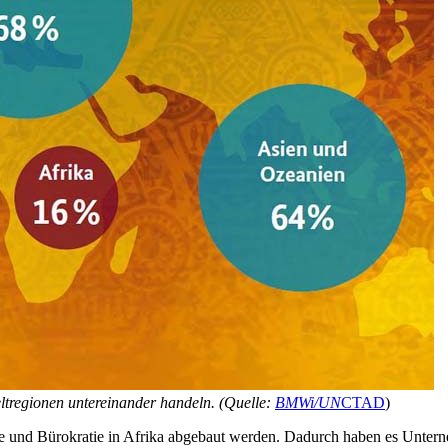
eltregionen untereinander handeln. (Quelle:
BMWi/UN
CTAD
)
le und Bürokratie in Afrika abgebaut werden. Dadurch haben es Untern