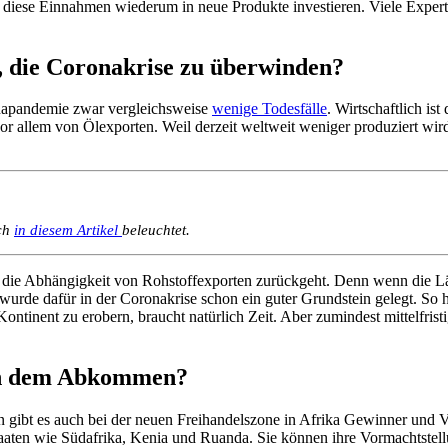
diese Einnahmen wiederum in neue Produkte investieren. Viele Experte
n, die Coronakrise zu überwinden?
oronapandemie zwar vergleichsweise
wenige Todesfälle
. Wirtschaftlich is
or allem von Ölexporten. Weil derzeit weltweit weniger produziert wird
ich
in diesem Artikel
beleuchtet.
 die Abhängigkeit von Rohstoffexporten zurückgeht. Denn wenn die Länd
 wurde dafür in der Coronakrise schon ein guter Grundstein gelegt. So
ntinent zu erobern, braucht natürlich Zeit. Aber zumindest mittelfris
von dem Abkommen?
n gibt es auch bei der neuen Freihandelszone in Afrika Gewinner und Ve
en Staaten wie Südafrika, Kenia und Ruanda. Sie können ihre Vormachts