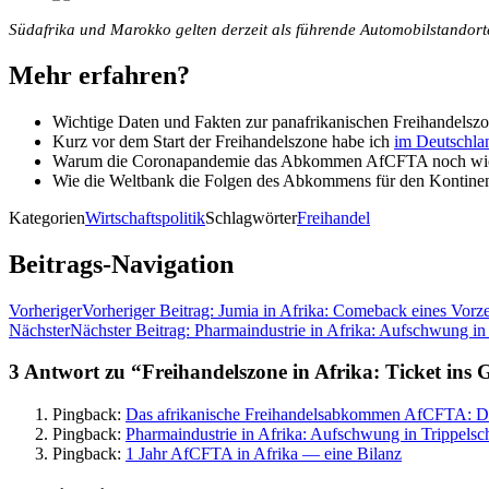
Südafrika und Marokko gelten derzeit als führende Automobilstandorte
Mehr erfahren?
Wichtige Daten und Fakten zur panafrikanischen Freihandelszo
Kurz vor dem Start der Freihandelszone habe ich
im Deutschla
Warum die Coronapandemie das Abkommen AfCFTA noch wichti
Wie die Weltbank die Folgen des Abkommens für den Kontinent 
Kategorien
Wirtschaftspolitik
Schlagwörter
Freihandel
Beitrags-Navigation
Vorheriger
Vorheriger Beitrag:
Jumia in Afrika: Comeback eines Vorz
Nächster
Nächster Beitrag:
Pharmaindustrie in Afrika: Aufschwung in 
3 Antwort zu “Freihandelszone in Afrika: Ticket ins 
Pingback:
Das afrikanische Freihandelsabkommen AfCFTA: De
Pingback:
Pharmaindustrie in Afrika: Aufschwung in Trippelsch
Pingback:
1 Jahr AfCFTA in Afrika –– eine Bilanz