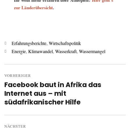
Ihr wollt mehr erfahren über Äthiopien?
Hier geht’s
zur Länderübersicht
.
Kategorien
Erfahrungsberichte
,
Wirtschaftspolitik
Schlagwörter
Energie
,
Klimawandel
,
Wasserkraft
,
Wassermangel
Beitrags-
Navigation
VORHERIGER
Facebook baut in Afrika das
Vorheriger
Internet aus – mit
Beitrag:
südafrikanischer Hilfe
NÄCHSTER