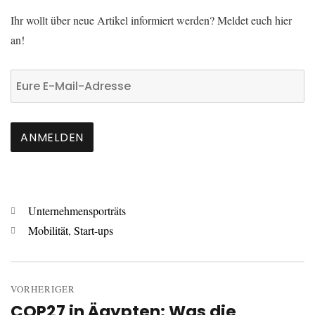
Ihr wollt über neue Artikel informiert werden? Meldet euch hier
an!
Kategorien
Unternehmensporträts
Schlagwörter
Mobilität
,
Start-ups
Beitrags-
Navigation
VORHERIGER
COP27 in Ägypten: Was die
Vorheriger