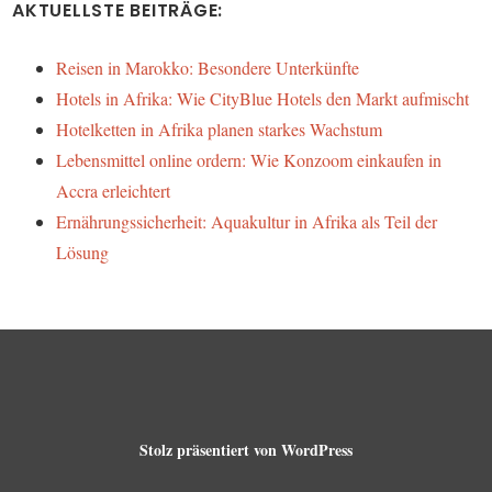
AKTUELLSTE BEITRÄGE:
Reisen in Marokko: Besondere Unterkünfte
Hotels in Afrika: Wie CityBlue Hotels den Markt aufmischt
Hotelketten in Afrika planen starkes Wachstum
Lebensmittel online ordern: Wie Konzoom einkaufen in
Accra erleichtert
Ernährungssicherheit: Aquakultur in Afrika als Teil der
Lösung
Stolz präsentiert von WordPress